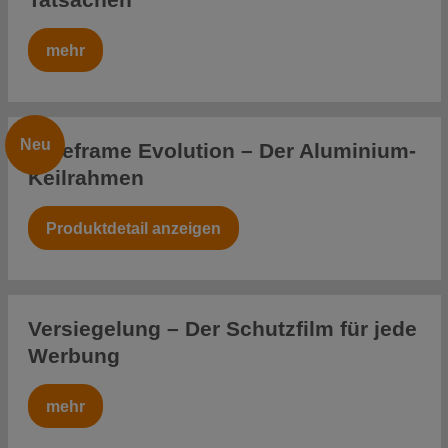
mehr
Neu
pureframe Evolution – Der Aluminium-
Keilrahmen
Produktdetail anzeigen
Versiegelung – Der Schutzfilm für jede
Werbung
mehr