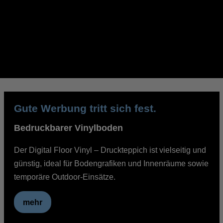
Gute Werbung tritt sich fest.
Große Tiere
Bedruckbarer Vinylboden
setzen wir in
Szene
Der Digital Floor Vinyl – Druckteppich ist vielseitig und
günstig, ideal für Bodengrafiken und Innenräume sowie
temporäre Outdoor-Einsätze.
Großformate im Rampenlicht. Abhänger,
Banner oder Reklametafeln, wir haben sie
mehr
alle!