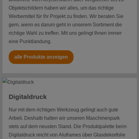
Objektschildern haben wir alles, um das richtige
Werbemittel für Ihr Projekt zu finden. Wir beraten Sie
gern, wenn es darum geht in unserem Sortiment die
richtige Wahl zu treffen. Mit uns gelingt Ihnen immer
eine Punktlandung.
alle Produkte anzeigen
Multitasking
liegt
Digitaldruck
uns im Blut
Nur mit dem richtigen Werkzeug gelingt auch gute
Arbeit. Deshalb halten wir unseren Maschinenpark
Bei uns wird nicht nur geklotzt statt
stets auf dem neusten Stand. Die Produktpalette beim
gekleckert, sondern auch gedruckt, geklebt,
Digitaldruck reicht von Aluframes über Glasdekorfolie