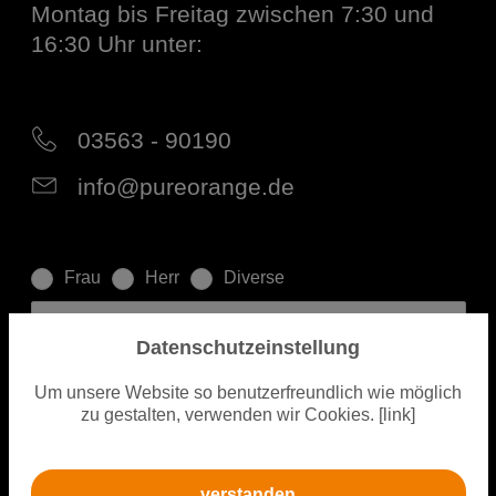
Montag bis Freitag zwischen 7:30 und
16:30 Uhr unter:
03563 - 90190
info@pureorange.de
Frau
Herr
Diverse
Datenschutzeinstellung
Um unsere Website so benutzerfreundlich wie möglich
zu gestalten, verwenden wir Cookies. [link]
Ganz normaler Kunde
Reseller
verstanden