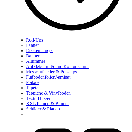
Roll-Ups
Fahnen
Deckenhänger
Banner
Aluframes
Aufkleber mit/ohne Konturschnitt
Messeaufsteller & Pop-Ups
Fußbodenfolien/-aminat
Plakate
Tapeten
Teppiche & Vinylboden
Textil Hussen
XXL Planen & Banner
Schilder & Platten