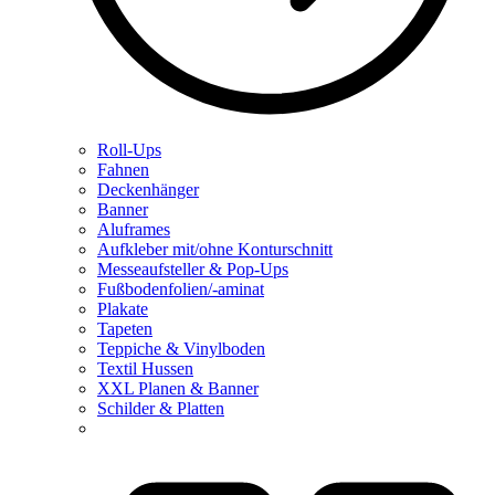
Roll-Ups
Fahnen
Deckenhänger
Banner
Aluframes
Aufkleber mit/ohne Konturschnitt
Messeaufsteller & Pop-Ups
Fußbodenfolien/-aminat
Plakate
Tapeten
Teppiche & Vinylboden
Textil Hussen
XXL Planen & Banner
Schilder & Platten